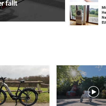
 fällt
Mi
He
Na
EU