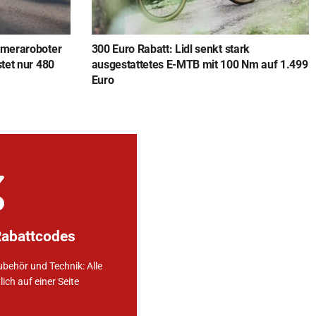
ameraroboter
300 Euro Rabatt: Lidl senkt stark
stet nur 480
ausgestattetes E-MTB mit 100 Nm auf 1.499
Euro
erer Partner
viduelle Deals unserer
Rabattcodes
odes entdecken 👉🏼
nseite
ubehör und Technik: Alle
ich auf einer Seite