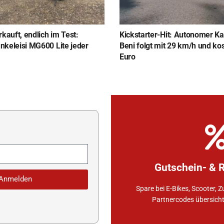
kauft, endlich im Test:
Kickstarter-Hit: Autonomer K
keleisi MG600 Lite jeder
Beni folgt mit 29 km/h und ko
Euro
Couponcodes uns
Exclusive Vorteile durch indi
Gutschein- & 
Partner. Jetzt Gutscheinc
Anmelden
Zur Gutschei
Spare bei E-Bikes, Scooter, Z
Partnercodes übersichtl