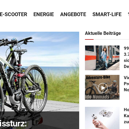
E-SCOOTER
ENERGIE
ANGEBOTE
SMART-LIFE
Aktuelle Beiträge
99
3.
si
De
Vi
Pr
No
Ho
Ka
issturz:
zu