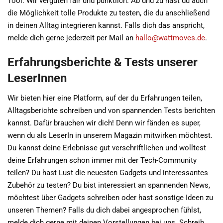
Tool. Wir vergüten fair und pünktlich. Ab und zu hast du auch
die Möglichkeit tolle Produkte zu testen, die du anschließend
in deinen Alltag integrieren kannst. Falls dich das anspricht,
melde dich gerne jederzeit per Mail an
hallo@wattmoves.de
.
Erfahrungsberichte & Tests unserer
LeserInnen
Wir bieten hier eine Platform, auf der du Erfahrungen teilen,
Alltagsberichte schreiben und von spannenden Tests berichten
kannst. Dafür brauchen wir dich! Denn wir fänden es super,
wenn du als LeserIn in unserem Magazin mitwirken möchtest.
Du kannst deine Erlebnisse gut verschriftlichen und wolltest
deine Erfahrungen schon immer mit der Tech-Community
teilen? Du hast Lust die neuesten Gadgets und interessantes
Zubehör zu testen? Du bist interessiert an spannenden News,
möchtest über Gadgets schreiben oder hast sonstige Ideen zu
unseren Themen? Falls du dich dabei angesprochen fühlst,
melde dich gerne mit deinen Vorstellungen bei uns. Schreib