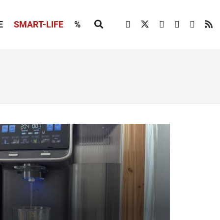
E
SMART-LIFE
%