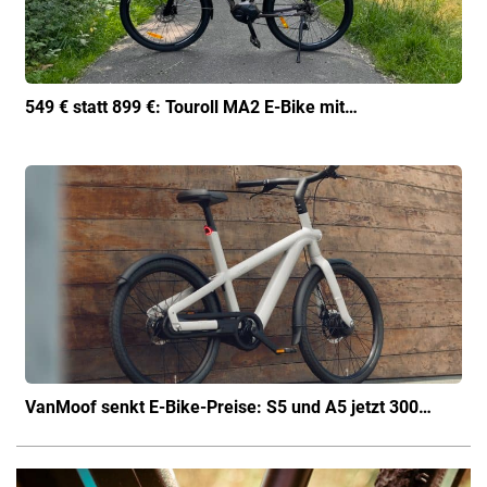
549 € statt 899 €: Touroll MA2 E-Bike mit…
VanMoof senkt E-Bike-Preise: S5 und A5 jetzt 300…