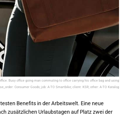
fice. Busy office going man commuting to office carrying his office bag and using
se_order: Consumer Goods; job: A-TO Smartbike; client: KSR; other: A-TO Katalog
testen Benefits in der Arbeitswelt. Eine neue
ach zusätzlichen Urlaubstagen auf Platz zwei der