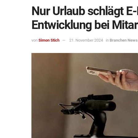
Nur Urlaub schlägt E
Entwicklung bei Mitar
von
Simon Stich
21. November 2024
in
Branchen News