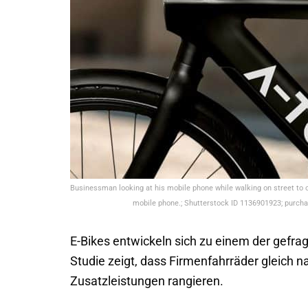
Businessman looking at his mobile phone while walking on street to of
mobile phone.; Shutterstock ID 1136901923; purcha
E-Bikes entwickeln sich zu einem der gefrag
Studie zeigt, dass Firmenfahrräder gleich n
Zusatzleistungen rangieren.