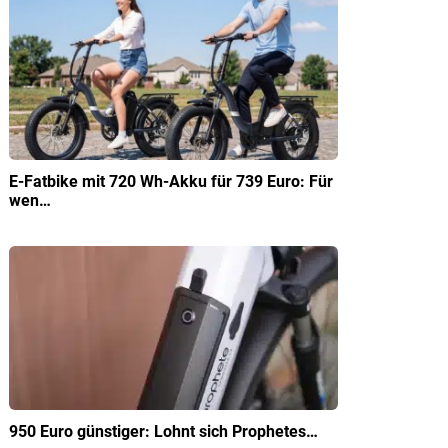
E-Fatbike mit 720 Wh-Akku für 739 Euro: Für
wen…
950 Euro günstiger: Lohnt sich Prophetes…