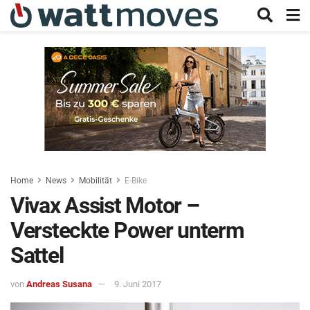
Home
News
Mobilität
E-Bike
Vivax Assist Motor –
Versteckte Power unterm
Sattel
von
Andreas Susana
9. Juni 2017