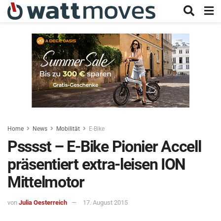
Home
News
Mobilität
E-Bike
Psssst – E-Bike Pionier Accell
präsentiert extra-leisen ION
Mittelmotor
von
Julia Oesterreich
17. August 2015