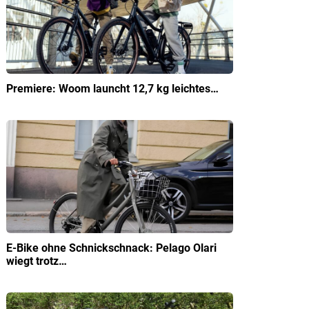
Premiere: Woom launcht 12,7 kg leichtes…
E-Bike ohne Schnickschnack: Pelago Olari
wiegt trotz…