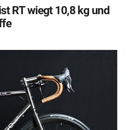
st RT wiegt 10,8 kg und
ffe