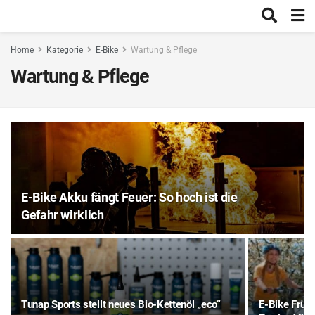
Home
Kategorie
E-Bike
Wartung & Pflege
Wartung & Pflege
E-Bike Akku fängt Feuer: So hoch ist die
Gefahr wirklich
Tunap Sports stellt neues Bio-Kettenöl „eco“
E-Bike Früh