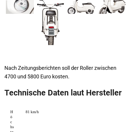
Nach Zeitungsberichten soll der Roller zwischen
4700 und 5800 Euro kosten.
Technische Daten laut Hersteller
H
81 km/h
ö
c
hs
tg