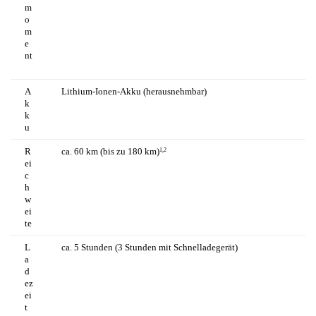
m
o
m
e
nt
A
Lithium-Ionen-Akku (herausnehmbar)
k
k
u
R
ca. 60 km (bis zu 180 km)
1,2
ei
c
h
w
ei
te
L
ca. 5 Stunden (3 Stunden mit Schnelladegerät)
a
d
ez
ei
t