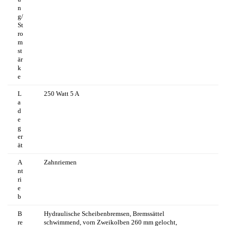
n
g/
St
ro
m
st
är
k
e
L
250 Watt 5 A
a
d
e
g
er
ät
A
Zahnriemen
nt
ri
e
b
B
Hydraulische Scheibenbremsen, Bremssättel
re
schwimmend, vorn Zweikolben 260 mm gelocht,