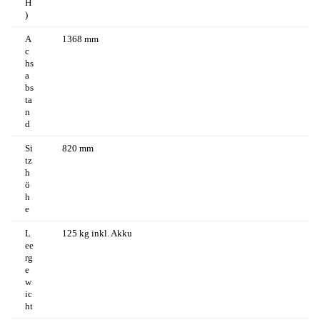
H
)
A
1368 mm
c
hs
a
bs
ta
n
d
Si
820 mm
tz
h
ö
h
e
L
125 kg inkl. Akku
ee
rg
e
w
ic
ht