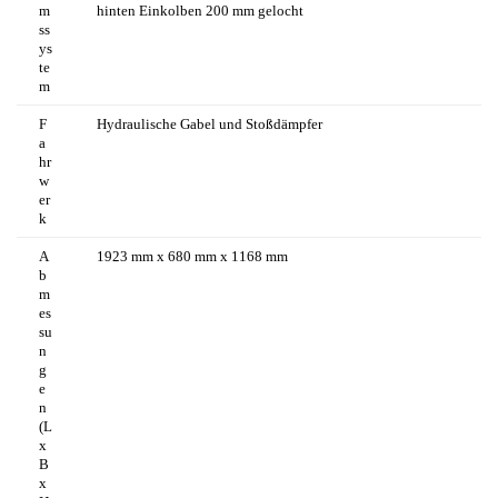
m
hinten Einkolben 200 mm gelocht
ss
ys
te
m
F
Hydraulische Gabel und Stoßdämpfer
a
hr
w
er
k
A
1923 mm x 680 mm x 1168 mm
b
m
es
su
n
g
e
n
(L
x
B
x