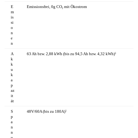
E
Emissionsfrei, 0g CO
mit Ökostrom
2
m
is
si
o
n
e
n
A
63 Ah bzw. 2,88 kWh (bis zu 94,5 Ah bzw. 4,32 kWh)
1
k
k
u
k
a
p
az
it
ät
S
48V/60A (bis zu 180A)
1
p
a
n
n
u