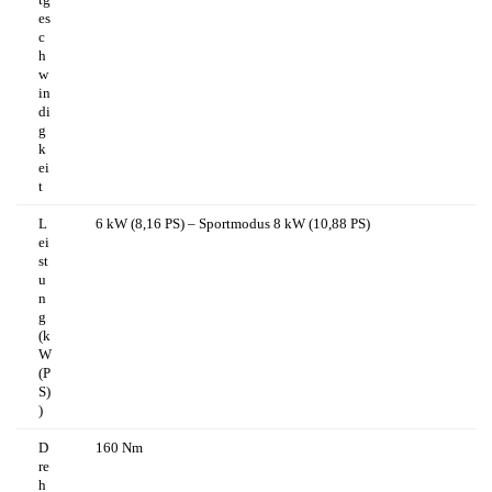
es
c
h
w
in
di
g
k
ei
t
L
6 kW
(8,16 PS) –
Sportmodus
8 kW (10,88 PS)
ei
st
u
n
g
(k
W
(P
S)
)
D
160 Nm
re
h