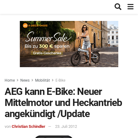
Home
News
Mobilität
E-Bike
AEG kann E-Bike: Neuer
Mittelmotor und Heckantrieb
angekündigt /Update
von
Christian Schindler
23. Juli 2012