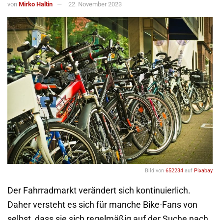
von
Mirko Haltin
22. November 2023
Bild von
652234
auf
Pixabay
Der Fahrradmarkt verändert sich kontinuierlich.
Daher versteht es sich für manche Bike-Fans von
selbst, dass sie sich regelmäßig auf der Suche nach