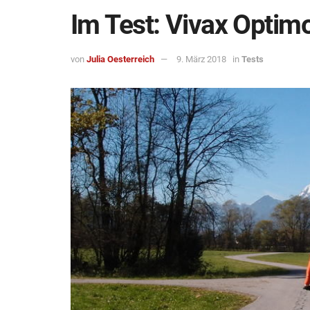
Im Test: Vivax Optim
von
Julia Oesterreich
9. März 2018
in
Tests