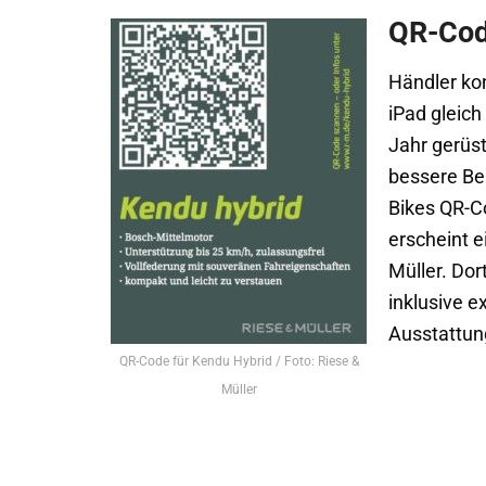
QR-Cod
Händler ko
iPad gleic
Jahr gerüst
bessere Be
Bikes QR-C
erscheint e
Müller. Dor
inklusive e
Ausstattun
QR-Code für Kendu Hybrid / Foto: Riese &
Müller