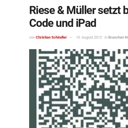
Riese & Müller setzt 
Code und iPad
von
Christian Schindler
10. August 2012
in
Branchen 