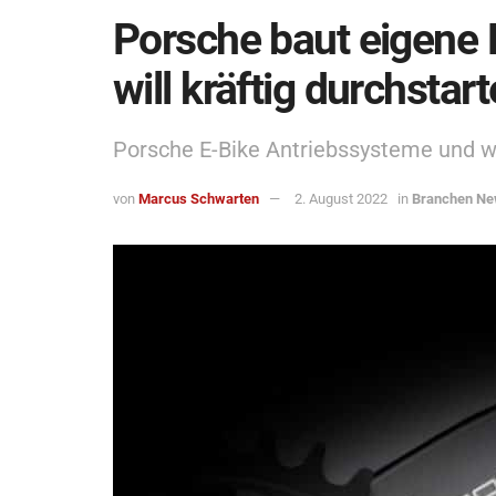
Porsche baut eigene 
will kräftig durchstar
Porsche E-Bike Antriebssysteme und 
von
Marcus Schwarten
2. August 2022
in
Branchen N