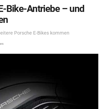
E-Bike-Antriebe – und
ten
weitere Porsche E-Bikes kommen
ews