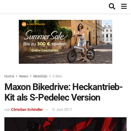
Home
News
Mobilität
E-Bike
Maxon Bikedrive: Heckantrieb-
Kit als S-Pedelec Version
von
Christian Schindler
9. Juni 2017