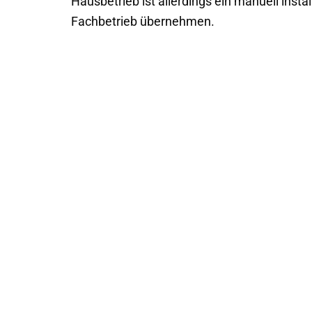
Hausbetrieb ist allerdings ein manuell instal
Fachbetrieb übernehmen.