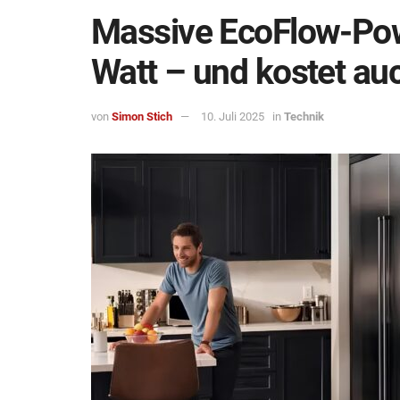
Massive EcoFlow-Powe
Watt – und kostet au
von
Simon Stich
10. Juli 2025
in
Technik