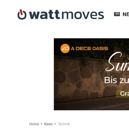
N
Home
News
Technik