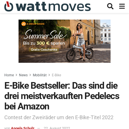
Home
News
Mobilität
E-Bike
E-Bike Bestseller: Das sind die
drei meistverkauften Pedelecs
bei Amazon
Contest der Zweiräder um den E-Bike-Titel 2022
von
Angela Schulz
22. August 2022