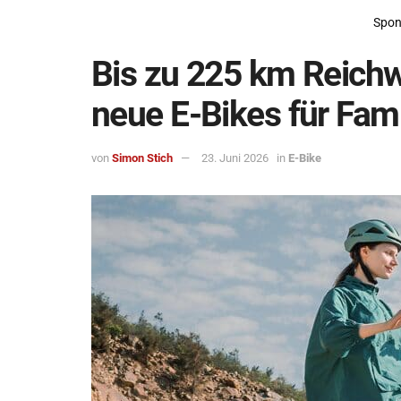
Spon
Bis zu 225 km Reichwe
neue E-Bikes für Fami
von
Simon Stich
23. Juni 2026
in
E-Bike