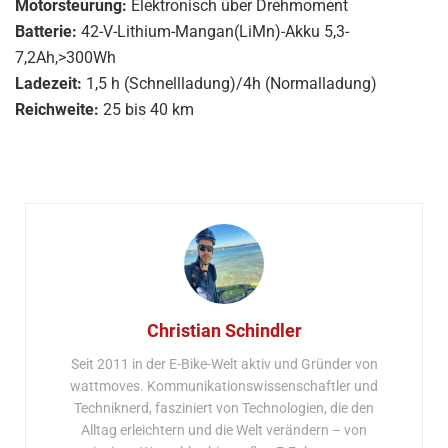
Motorsteurung:
Elektronisch über Drehmoment
Batterie:
42-V-Lithium-Mangan(LiMn)-Akku 5,3-
7,2Ah,>300Wh
Ladezeit:
1,5 h (Schnellladung)/4h (Normalladung)
Reichweite:
25 bis 40 km
Christian Schindler
Seit 2011 in der E-Bike-Welt aktiv und Gründer von
wattmoves. Kommunikationswissenschaftler und
Techniknerd, fasziniert von Technologien, die den
Alltag erleichtern und die Welt verändern – von