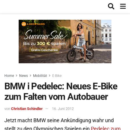
Home
News
Mobilität
E-Bike
BMW i Pedelec: Neues E-Bike
zum Falten vom Autobauer
von
Christian Schindler
16. Juni 2012
Jetzt macht BMW seine Ankündigung wahr und
stellt zu den Olympischen Spielen ein
Pedelec zum