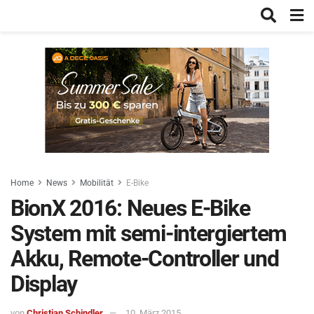
Home
News
Mobilität
E-Bike
BionX 2016: Neues E-Bike
System mit semi-intergiertem
Akku, Remote-Controller und
Display
von
Christian Schindler
10. März 2015