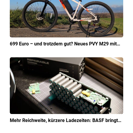
699 Euro – und trotzdem gut? Neues PVY M29 mit…
Mehr Reichweite, kürzere Ladezeiten: BASF bringt…