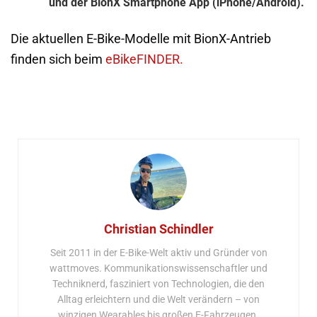
und der BionX Smartphone App (iPhone/Android).
Die aktuellen E-Bike-Modelle mit BionX-Antrieb
finden sich beim
eBikeFINDER.
Christian Schindler
Seit 2011 in der E-Bike-Welt aktiv und Gründer von
wattmoves. Kommunikationswissenschaftler und
Techniknerd, fasziniert von Technologien, die den
Alltag erleichtern und die Welt verändern – von
winzigen Wearables bis großen E-Fahrzeugen.