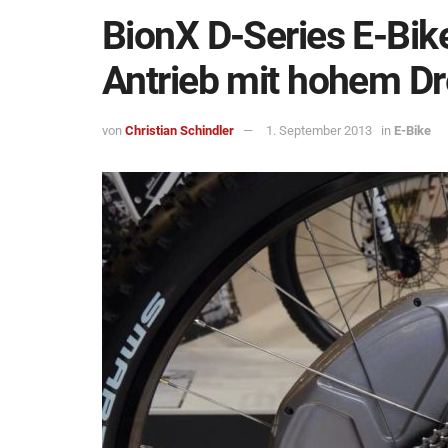
BionX D-Series E-Bik
Antrieb mit hohem D
von
Christian Schindler
1. September 2013
in
E-Bike