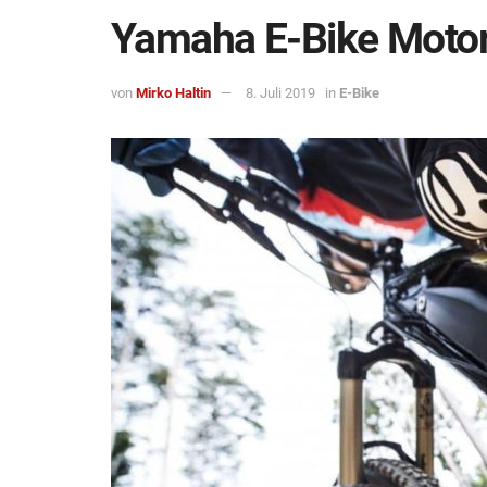
Yamaha E-Bike Motore
von
Mirko Haltin
8. Juli 2019
in
E-Bike