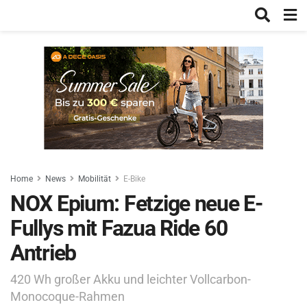
Home
News
Mobilität
E-Bike
NOX Epium: Fetzige neue E-
Fullys mit Fazua Ride 60
Antrieb
420 Wh großer Akku und leichter Vollcarbon-
Monocoque-Rahmen