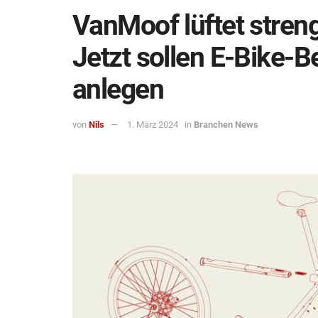
VanMoof lüftet stren
Jetzt sollen E-Bike-B
anlegen
von
Nils
1. März 2024
in
Branchen News