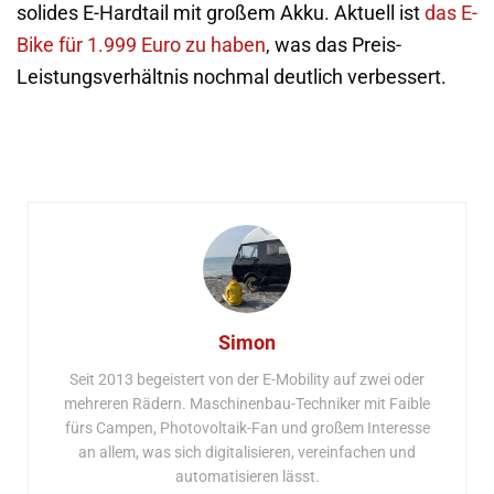
solides E-Hardtail mit großem Akku. Aktuell ist
das E-
Bike für 1.999 Euro zu haben
, was das Preis-
Leistungsverhältnis nochmal deutlich verbessert.
Simon
Seit 2013 begeistert von der E-Mobility auf zwei oder
mehreren Rädern. Maschinenbau-Techniker mit Faible
fürs Campen, Photovoltaik-Fan und großem Interesse
an allem, was sich digitalisieren, vereinfachen und
automatisieren lässt.