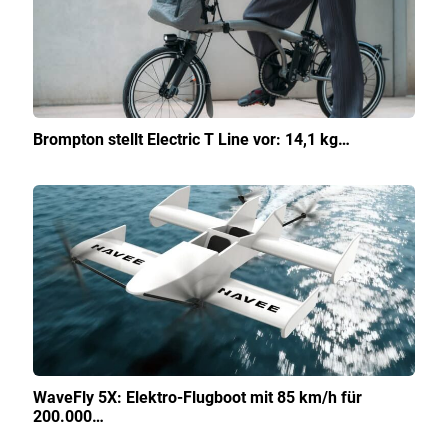
Brompton stellt Electric T Line vor: 14,1 kg…
WaveFly 5X: Elektro-Flugboot mit 85 km/h für
200.000…