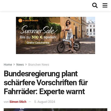
Home
News
Branchen News
Bundesregierung plant
schärfere Vorschriften für
Fahrräder: Experte warnt
von
Simon Stich
5. August 2024