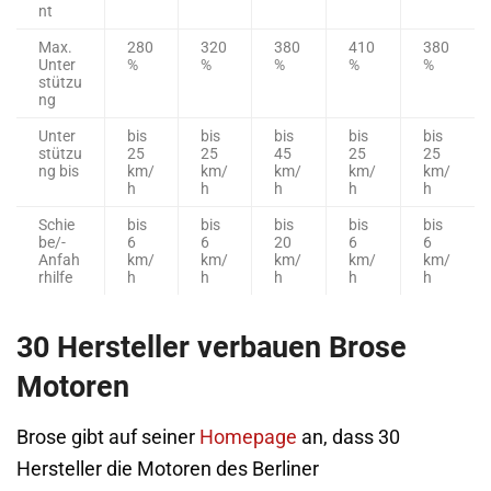
nt
Max.
280
320
380
410
380
Unter
%
%
%
%
%
stützu
ng
Unter
bis
bis
bis
bis
bis
stützu
25
25
45
25
25
ng bis
km/
km/
km/
km/
km/
h
h
h
h
h
Schie
bis
bis
bis
bis
bis
be/-
6
6
20
6
6
Anfah
km/
km/
km/
km/
km/
rhilfe
h
h
h
h
h
30 Hersteller verbauen Brose
Motoren
Brose gibt auf seiner
Homepage
an, dass 30
Hersteller die Motoren des Berliner