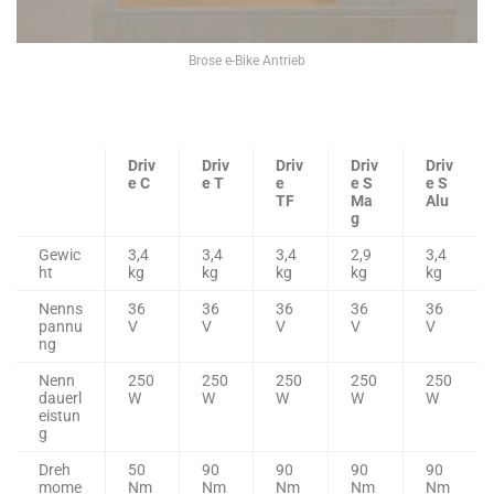
Brose e-Bike Antrieb
Driv
Driv
Driv
Driv
Driv
e C
e T
e
e S
e S
TF
Ma
Alu
g
Gewic
3,4
3,4
3,4
2,9
3,4
ht
kg
kg
kg
kg
kg
Nenns
36
36
36
36
36
pannu
V
V
V
V
V
ng
Nenn
250
250
250
250
250
dauerl
W
W
W
W
W
eistun
g
Dreh
50
90
90
90
90
mome
Nm
Nm
Nm
Nm
Nm