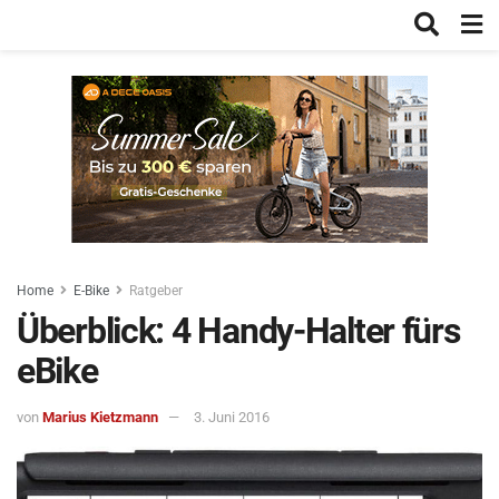
Home
E-Bike
Ratgeber
Überblick: 4 Handy-Halter fürs
eBike
von
Marius Kietzmann
3. Juni 2016