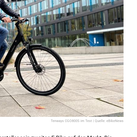
Tenways CGO800S im Test | Quelle: eBikeNews