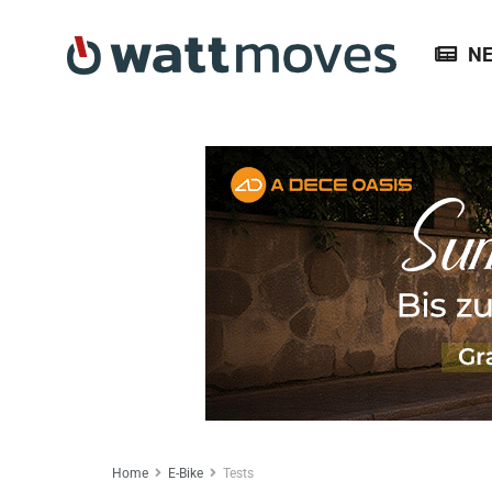
N
Home
E-Bike
Tests