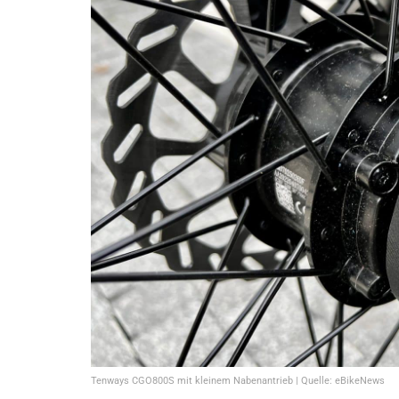
Tenways CGO800S mit kleinem Nabenantrieb | Quelle: eBikeNews