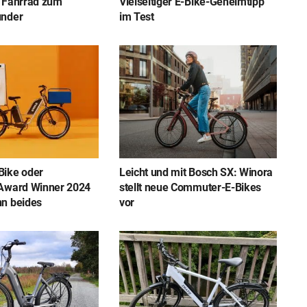
 Fahrrad zum
Vielseitiger E-Bike-Geheimtipp
under
im Test
Bike oder
Leicht und mit Bosch SX: Winora
Award Winner 2024
stellt neue Commuter-E-Bikes
n beides
vor