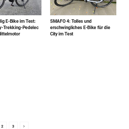
ig E-Bike im Test:
SMAFO 4: Tolles und
ty-Trekking-Pedelec
erschwingliches E-Bike für die
ittelmotor
City im Test
2
3