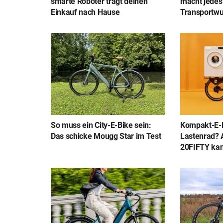
smarte Roboter trägt deinen
macht jedes
Einkauf nach Hause
Transportw
So muss ein City-E-Bike sein:
Kompakt-E-
Das schicke Mougg Star im Test
Lastenrad? 
20FIFTY kan