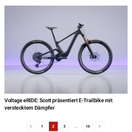
Voltage eRIDE: Scott präsentiert E-Trailbike mit
verstecktem Dämpfer
1
2
3
…
16