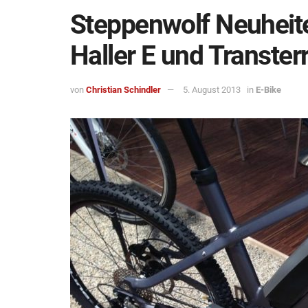
Steppenwolf Neuheite
Haller E und Transter
von
Christian Schindler
5. August 2013
in
E-Bike