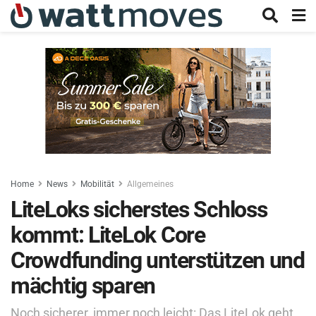
Home
News
Mobilität
Allgemeines
LiteLoks sicherstes Schloss
kommt: LiteLok Core
Crowdfunding unterstützen und
mächtig sparen
Noch sicherer, immer noch leicht: Das LiteLok geht