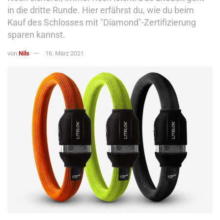
in die dritte Runde. Hier erfährst du, wie du beim
Kauf des Schlosses mit "Diamond"-Zertifizierung
sparen kannst.
von
Nils
16. März 2021