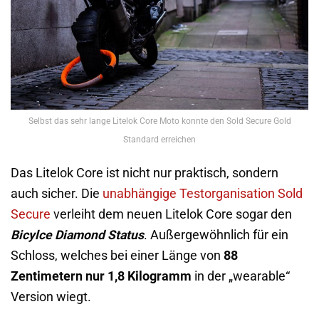
Selbst das sehr lange Litelok Core Moto konnte den Sold Secure Gold
Standard erreichen
Das Litelok Core ist nicht nur praktisch, sondern
auch sicher. Die
unabhängige Testorganisation Sold
Secure
verleiht dem neuen Litelok Core sogar den
Bicylce Diamond Status
. Außergewöhnlich für ein
Schloss, welches bei einer Länge von
88
Zentimetern nur 1,8 Kilogramm
in der „wearable“
Version wiegt.