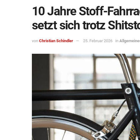
10 Jahre Stoff-Fahrra
setzt sich trotz Shits
von
Christian Schindler
25. Februar 2026
in
Allgemeine