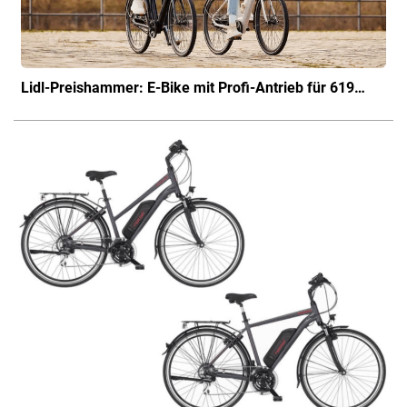
Lidl-Preishammer: E-Bike mit Profi-Antrieb für 619…