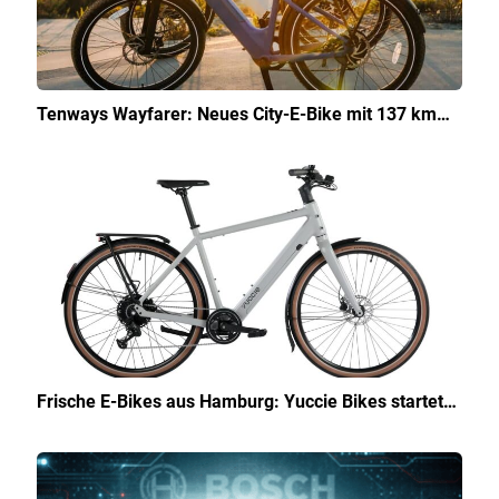
Tenways Wayfarer: Neues City-E-Bike mit 137 km…
Frische E-Bikes aus Hamburg: Yuccie Bikes startet…