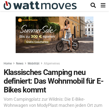
Home
News
Mobilität
Allgemeines
Klassisches Camping neu
definiert: Das Wohnmobil für E-
Bikes kommt
Vom Campingplatz zur Wildnis: Die E-Bike-
Wohnwagen von ModyPlast machen jeden Ort zum