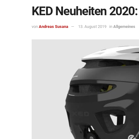
KED Neuheiten 2020
von
Andreas Susana
13. August 2019
in
Allgemeines