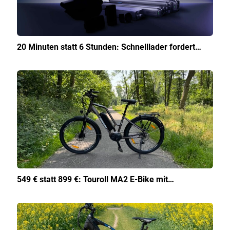
20 Minuten statt 6 Stunden: Schnelllader fordert…
549 € statt 899 €: Touroll MA2 E-Bike mit…