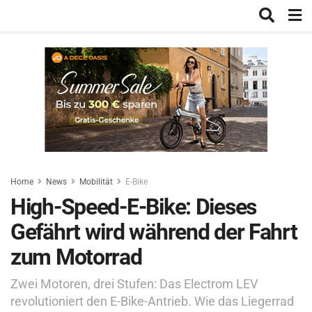
Home
News
Mobilität
E-Bike
High-Speed-E-Bike: Dieses
Gefährt wird während der Fahrt
zum Motorrad
Zwei Motoren, drei Stufen: Das Electrom LEV
revolutioniert den E-Bike-Antrieb. Wie das Liegerrad