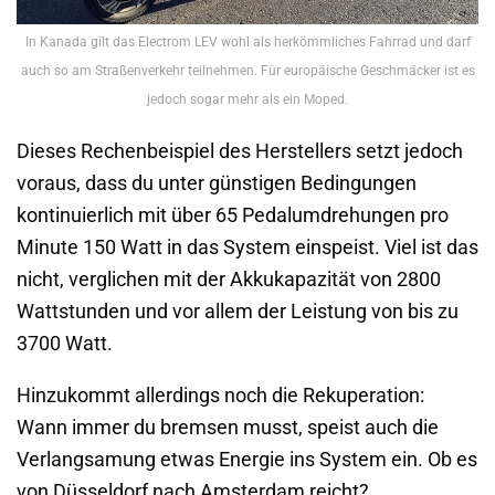
In Kanada gilt das Electrom LEV wohl als herkömmliches Fahrrad und darf
auch so am Straßenverkehr teilnehmen. Für europäische Geschmäcker ist es
jedoch sogar mehr als ein Moped.
Dieses Rechenbeispiel des Herstellers setzt jedoch
voraus, dass du unter günstigen Bedingungen
kontinuierlich mit über 65 Pedalumdrehungen pro
Minute 150 Watt in das System einspeist. Viel ist das
nicht, verglichen mit der Akkukapazität von 2800
Wattstunden und vor allem der Leistung von bis zu
3700 Watt.
Hinzukommt allerdings noch die Rekuperation:
Wann immer du bremsen musst, speist auch die
Verlangsamung etwas Energie ins System ein. Ob es
von Düsseldorf nach Amsterdam reicht?