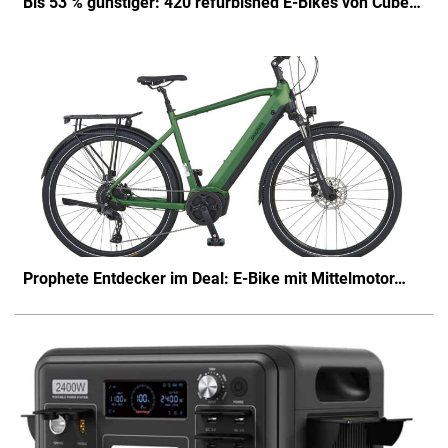
Bis 53 % günstiger: 420 refurbished E-Bikes von Cube…
Prophete Entdecker im Deal: E-Bike mit Mittelmotor…