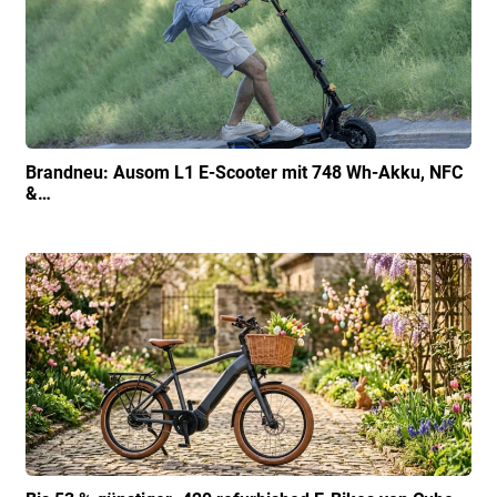
Brandneu: Ausom L1 E-Scooter mit 748 Wh-Akku, NFC
&…