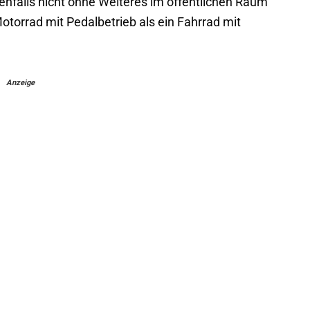
ebenfalls nicht ohne Weiteres im öffentlichen Raum
otorrad mit Pedalbetrieb als ein Fahrrad mit
Anzeige