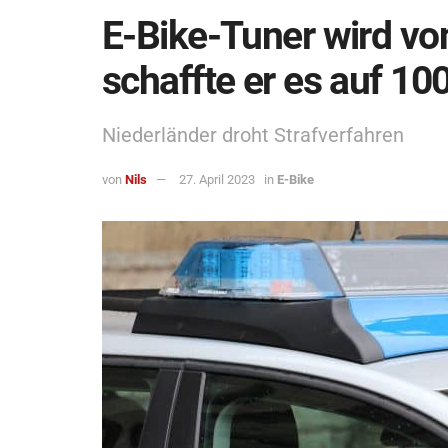
E-Bike-Tuner wird von
schaffte er es auf 10
Niederländer droht Strafverfahren
von
Nils
27. April 2023
in
E-Bike