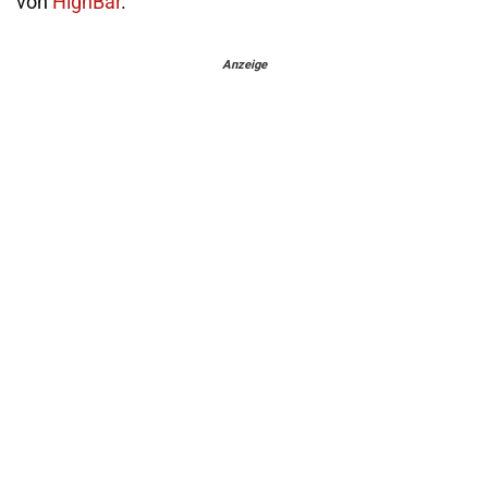
von
HighBar
.
Anzeige