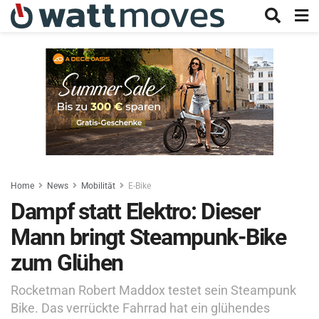
Home
News
Mobilität
E-Bike
Dampf statt Elektro: Dieser
Mann bringt Steampunk-Bike
zum Glühen
Rocketman Robert Maddox testet sein Steampunk
Bike. Das verrückte Fahrrad hat ein glühendes