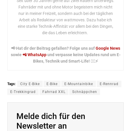
Seit über 30 Jahren gerne auf zwei Rädern unterwegs.
Fahrräder mit und ohne Motor begeistern mich nicht
nur in meiner Freizeit, sondern auch bei der täglichen
Arbeit als Redakteur von wattmoves. Dazu habe ich
eine starke Technik-Affinität vor allem bei den Dingen,
die das Leben erleichtern.
📢 Hat dir der Beitrag gefallen? Folge uns auf
Google News
sowie
📲 WhatsApp
und verpasse keine Updates rund um E-
Bikes, Technik und Smart-Life! 🚴‍♂️⚡
Tags:
City E-Bike
E-Bike
E-Mountainbike
E-Rennrad
E-Trekkingrad
Fahrrad XXL
Schnäppchen
Melde dich für den
Newsletter an