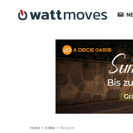
N
Home
E-Bike
Ratgeber