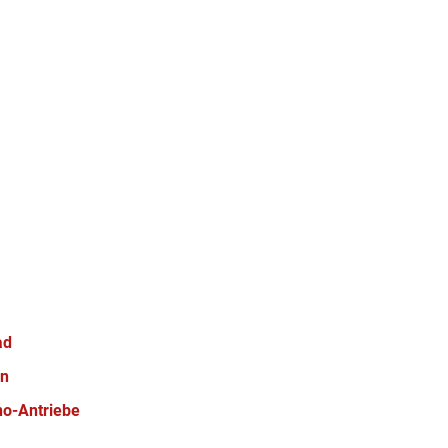
ad
en
no-Antriebe