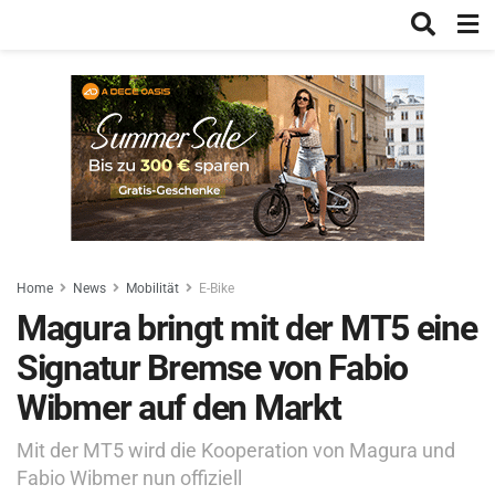
Home
News
Mobilität
E-Bike
Magura bringt mit der MT5 eine
Signatur Bremse von Fabio
Wibmer auf den Markt
Mit der MT5 wird die Kooperation von Magura und
Fabio Wibmer nun offiziell