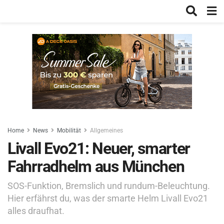
Home
News
Mobilität
Allgemeines
Livall Evo21: Neuer, smarter
Fahrradhelm aus München
SOS-Funktion, Bremslich und rundum-Beleuchtung.
Hier erfährst du, was der smarte Helm Livall Evo21
alles draufhat.